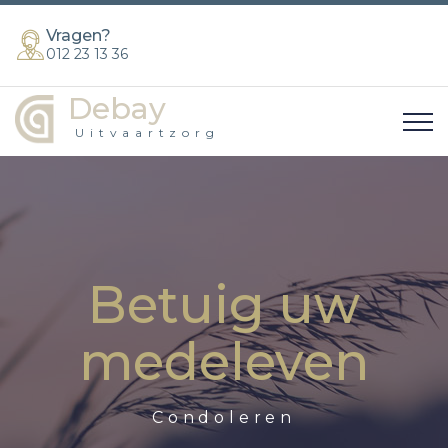
Vragen?
012 23 13 36
Debay
Uitvaartzorg
Betuig uw
medeleven
Condoleren