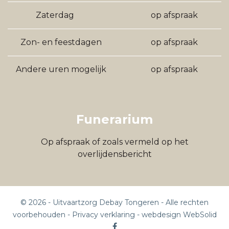
Zaterdag
op afspraak
Zon- en feestdagen
op afspraak
Andere uren mogelijk
op afspraak
Funerarium
Op afspraak of zoals vermeld op het
overlijdensbericht
©
2026
- Uitvaartzorg Debay Tongeren - Alle rechten
voorbehouden -
Privacy verklaring
-
webdesign WebSolid