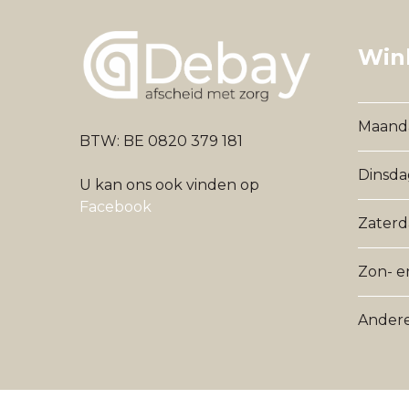
Wink
Maand
BTW: BE 0820 379 181
Dinsdag
U kan ons ook vinden op
Facebook
Zater
Zon- e
Andere