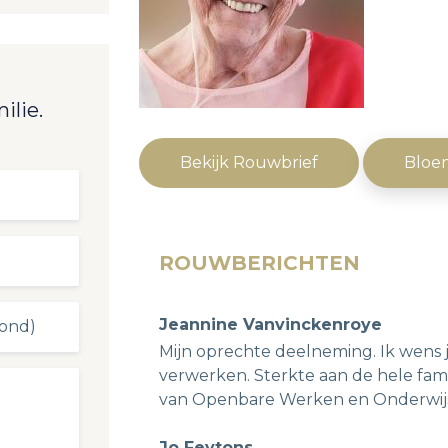
ilie.
Bekijk Rouwbrief
Bloe
ROUWBERICHTEN
Jeannine Vanvinckenroye
Mijn oprechte deelneming. Ik wens ju
verwerken. Sterkte aan de hele fam
van Openbare Werken en Onderwij
Jo Feytons