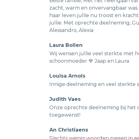
Beste familie, Met het heengaan van 
zacht, warm en onvervangbaar was.
haar leven jullie nu troost en kracht
jullie. Met oprechte deelneming, G
Alessandro, Alexia
Laura Bollen
Wij wensen jullie veel sterkte met h
schoonmoeder 🌹 Jaap en Laura
Louisa Arnols
Innige deelneming en veel sterkte a
Judith Vaes
Onze oprechte deelneming bij het ov
toegewenst!
An Christiaens
Slechts weinig woorden passen in een