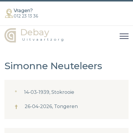
Vragen?
012 23 13 36
Debay
Uitvaartzorg
Simonne Neuteleers
°
14-03-1939, Stokrooie
†
26-04-2026, Tongeren