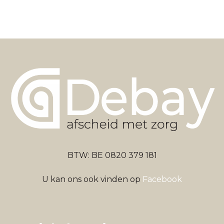
BTW: BE 0820 379 181
U kan ons ook vinden op
Facebook