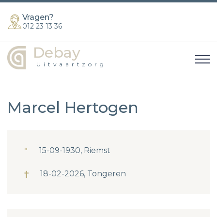
Vragen?
012 23 13 36
Debay
Uitvaartzorg
Marcel Hertogen
°
15-09-1930, Riemst
†
18-02-2026, Tongeren