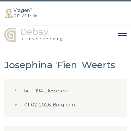
Vragen?
012 23 13 36
Debay
Uitvaartzorg
Josephina 'Fien' Weerts
°
14-11-1941, Jesseren
†
01-02-2026, Borgloon